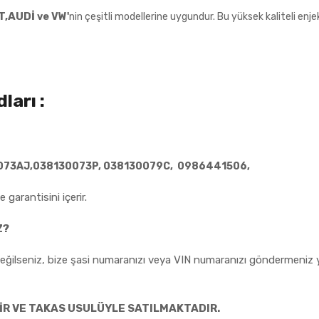
T,AUDİ
ve
VW
'
nin çeşitli modellerine uygundur. Bu yüksek kaliteli enjekt
ları :
073AJ,
038130073P, 038130079C, 0986441506,
 garantisini içerir.
Z?
ilseniz, bize şasi numaranızı veya VIN numaranızı göndermeniz yet
İR VE TAKAS USULÜYLE SATILMAKTADIR.