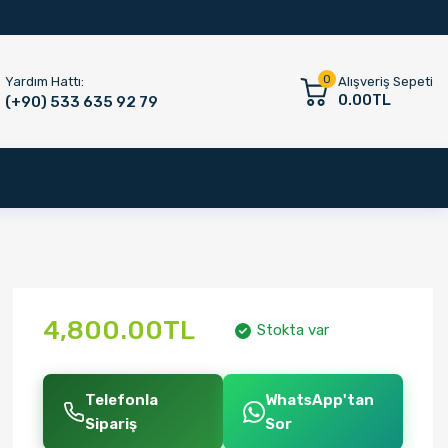
0
Yardım Hattı:
Alışveriş Sepeti
0.00TL
(+90) 533 635 92 79
4,800.00TL
Stokta var
Telefonla
WhatsApp'tan
Sipariş
Sor