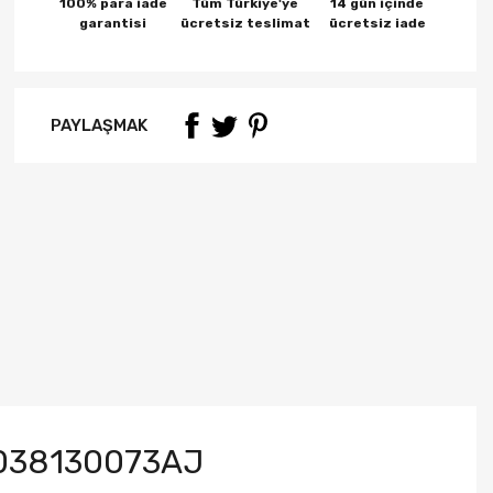
100% para iade
Tüm Türkiye'ye
14 gün içinde
garantisi
ücretsiz teslimat
ücretsiz iade
PAYLAŞMAK
 038130073AJ