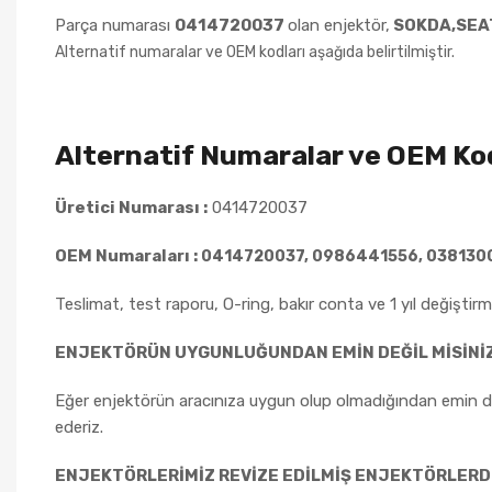
Parça numarası
0414720037
olan enjektör,
SOKDA,SEA
Alternatif numaralar ve OEM kodları aşağıda belirtilmiştir.
Alternatif Numaralar ve OEM Kod
Üretici Numarası :
0414720037
OEM Numaraları :
0414720037, 0986441556,
038130
Teslimat, test raporu, O-ring, bakır conta ve 1 yıl değiştirme
ENJEKTÖRÜN UYGUNLUĞUNDAN EMİN DEĞİL MİSİNİ
Eğer enjektörün aracınıza uygun olup olmadığından emin değ
ederiz.
ENJEKTÖRLERİMİZ REVİZE EDİLMİŞ ENJEKTÖRLERD