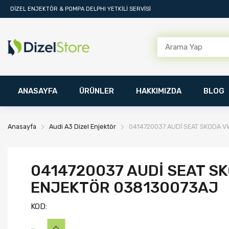
DİZEL ENJEKTÖR & POMPA DELPHI YETKİLİ SERVİSİ
ANASAYFA
ÜRÜNLER
HAKKIMIZDA
BLOG
Anasayfa
Audi A3 Dizel Enjektör
0414720037 AUDİ SEAT SKODA VW
0414720037 AUDİ SEAT SKO
ENJEKTÖR 038130073AJ
KOD: