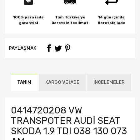
100% para iade
Tüm Türkiye'ye
14 gün içinde
garantisi
ücretsiz teslimat
ücretsiz iade
PAYLAŞMAK
TANIM
KARGO VE İADE
İNCELEMELER
0414720208 VW
TRANSPOTER AUDİ SEAT
SKODA 1.9 TDI 038 130 073