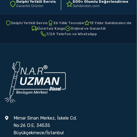
Delphi Yetkili Servis
500+ Olumlu Değerlendirme
Garantili Ürünler
Sahibinden.com
Delphi Yetkili Servis
36 Yıllık Tecrube
13 Yıldır Sahibinden'de
Ücretsiz Kargo
Orijinal ve Garantili
7/24 Telefon ve WhatsApp
Mimar Sinan Merkez, İskele Cd.
No:26 D:E, 34535
Büyükçekmece/İstanbul