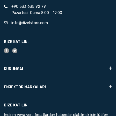
+90 533 635 92 79
Pazartesi-Cuma 8:00 - 19:00
info@dizelstore.com
BIZE KATILIN:
KURUMSAL
ENJEKTÖR MARKALARI
Dizel Store
Su an cevrimici
BIZE KATILIN
İndirim veya yeni fırsatlardan haberdar olabilmek için lütfen