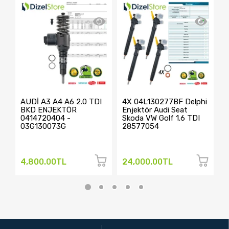
AUDİ A3 A4 A6 2.0 TDI
4X 04L130277BF Delphi
4
BKD ENJEKTÖR
Enjektör Audi Seat
E
0414720404 -
Skoda VW Golf 1.6 TDI
S
03G130073G
28577054
V
2
4,800.00TL
24,000.00TL
2