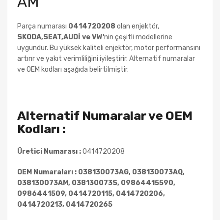
AM
Parça numarası
0414720208
olan enjektör,
SKODA,SEAT,AUDİ
ve
VW
'
nin çeşitli modellerine
uygundur. Bu yüksek kaliteli enjektör, motor performansını
artırır ve yakıt verimliliğini iyileştirir. Alternatif numaralar
ve OEM kodları aşağıda belirtilmiştir.
Alternatif Numaralar ve OEM
Kodları :
Üretici Numarası :
0414720208
OEM Numaraları :
038130073AG, 038130073AQ,
038130073AM, 038130073S, 09864415590,
0986441509, 0414720115, 0414720206,
0414720213, 0414720265