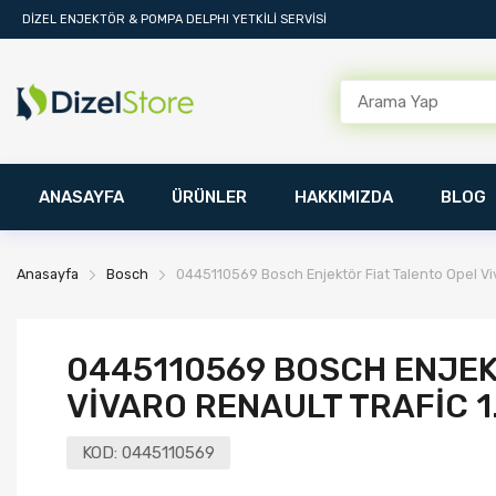
DİZEL ENJEKTÖR & POMPA DELPHI YETKİLİ SERVİSİ
ANASAYFA
ÜRÜNLER
HAKKIMIZDA
BLOG
Anasayfa
Bosch
0445110569 Bosch Enjektör Fiat Talento Opel Vi
0445110569 BOSCH ENJEK
VIVARO RENAULT TRAFIC 1
KOD:
0445110569