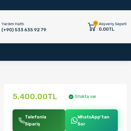
0
Yardım Hattı:
Alışveriş Sepeti
0.00TL
(+90) 533 635 92 79
5,400.00TL
Stokta var
Telefonla
WhatsApp'tan
Sipariş
Sor