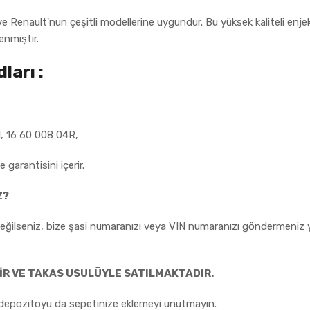
ve Renault'nun çeşitli modellerine uygundur. Bu yüksek kaliteli enjekt
enmiştir.
ları :
 16 60 008 04R,
 garantisini içerir.
Z?
ilseniz, bize şasi numaranızı veya VIN numaranızı göndermeniz yet
İR VE TAKAS USULÜYLE SATILMAKTADIR.
lir depozitoyu da sepetinize eklemeyi unutmayın.