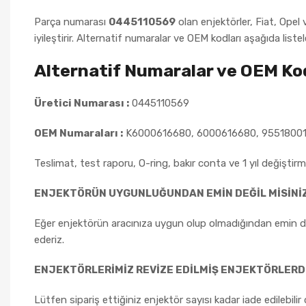
Parça numarası
0445110569
olan enjektörler, Fiat, Opel 
iyileştirir. Alternatif numaralar ve OEM kodları aşağıda listel
Alternatif Numaralar ve OEM Kod
Üretici Numarası :
0445110569
OEM Numaraları :
K6000616680, 6000616680, 95518001,
Teslimat, test raporu, O-ring, bakır conta ve 1 yıl değiştirme
ENJEKTÖRÜN UYGUNLUĞUNDAN EMİN DEĞİL MİSİNİ
Eğer enjektörün aracınıza uygun olup olmadığından emin değ
ederiz.
ENJEKTÖRLERİMİZ REVİZE EDİLMİŞ ENJEKTÖRLERD
Lütfen sipariş ettiğiniz enjektör sayısı kadar iade edilebi