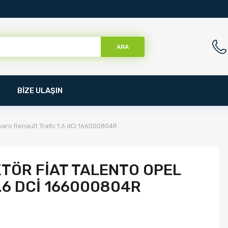
ARA
BİZE ULAŞIN
varo Renault Trafic 1.6 dCi 166000804R
TÖR FIAT TALENTO OPEL
.6 DCI 166000804R