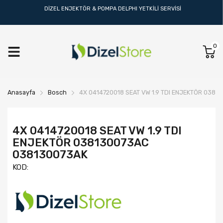
DİZEL ENJEKTÖR & POMPA DELPHI YETKİLİ SERVİSİ
0
Anasayfa
Bosch
4X 0414720018 SEAT VW 1.9 TDI ENJEKTÖR 038
4X 0414720018 SEAT VW 1.9 TDI
ENJEKTÖR 038130073AC
038130073AK
KOD: