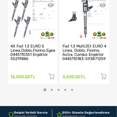
4X Fiat 1.3 EURO 5
Fiat 1.3 MultiJEt EURO 4
F
Linea,Doblo,Fiorino,Egea
Linea, Doblo, Fiorino,
L
0445110351 Enjektör
Astra, Combo Enjektör
0
55219886
0445110183-593871259
5
12,000.00TL
3,600.00TL
3
Delphi Yetkili Servis
500+ Olumlu Değerlendirme
Garantili Ürünler
Sahibinden.com