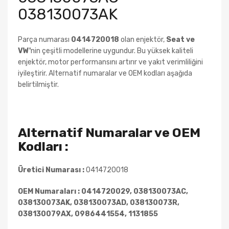
038130073AK
Parça numarası
0414720018
olan enjektör,
Seat
ve
VW'
nin çeşitli modellerine uygundur. Bu yüksek kaliteli
enjektör, motor performansını artırır ve yakıt verimliliğini
iyileştirir. Alternatif numaralar ve OEM kodları aşağıda
belirtilmiştir.
Alternatif Numaralar ve OEM
Kodları :
Üretici Numarası :
0414720018
OEM Numaraları :
0414720029, 038130073AC,
038130073AK, 038130073AD, 038130073R,
038130079AX, 0986441554, 1131855