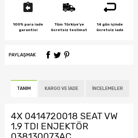
100% para iade
Tüm Türkiye'ye
14 gün içinde
garantisi
ücretsiz teslimat
ücretsiz iade
PAYLAŞMAK
TANIM
KARGO VE İADE
İNCELEMELER
4X 0414720018 SEAT VW
1.9 TDI ENJEKTÖR
038130073AC