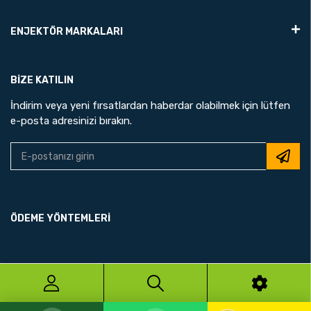
ENJEKTÖR MARKALARI
Dizel Store
Su an cevrimici
BIZE KATILIN
İndirim veya yeni fırsatlardan haberdar olabilmek için lütfen
e-posta adresinizi bırakın.
Yardima mi ihtiyaciniz var?
Urunlerimiz hakkinda bilgi almak, fiyat teklifi istemek
veya siparis vermek icin WhatsApp'tan bize
yazabilirsiniz.
ÖDEME YÖNTEMLERİ
WhatsApp'tan Yaz
Hayır, tesekkurler
© 2026 N.A.R UZMAN