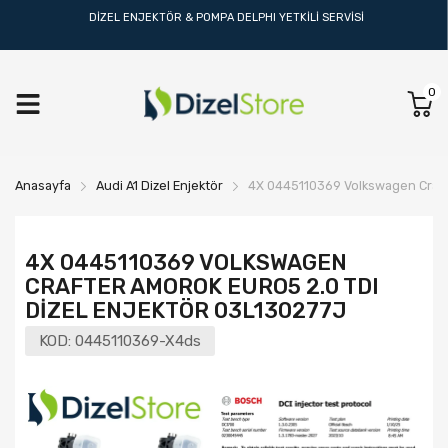
DİZEL ENJEKTÖR & POMPA DELPHI YETKİLİ SERVİSİ
0
Anasayfa
Audi A1 Dizel Enjektör
4X 0445110369 Volkswagen Crafte
4X 0445110369 VOLKSWAGEN
CRAFTER AMOROK EURO5 2.0 TDI
DIZEL ENJEKTÖR 03L130277J
KOD:
0445110369-X4ds