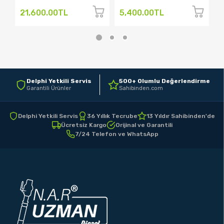
21,600.00TL
5,400.00TL
2
Delphi Yetkili Servis
500+ Olumlu Değerlendirme
Garantili Ürünler
Sahibinden.com
Delphi Yetkili Servis
36 Yıllık Tecrube
13 Yıldır Sahibinden'de
Ücretsiz Kargo
Orijinal ve Garantili
7/24 Telefon ve WhatsApp