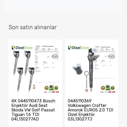
Son satın alınanlar
4X 0445110473 Bosch
0445110369
X
Enjektör Audi Seat
Volkswagen Crafter
0
Skoda VW Golf Passat
Amorok EURO5 2.0 TDI
E
Tiguan 1.6 TDI
Dizel Enjektör
P
04L130277AD
03L130277J
0