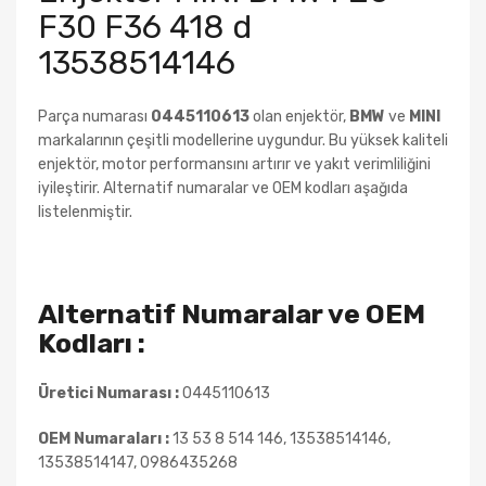
F30 F36 418 d
13538514146
Parça numarası
0445110613
olan enjektör,
BMW
ve
MINI
markalarının çeşitli modellerine uygundur. Bu yüksek kaliteli
enjektör, motor performansını artırır ve yakıt verimliliğini
iyileştirir. Alternatif numaralar ve OEM kodları aşağıda
listelenmiştir.
Alternatif Numaralar ve OEM
Kodları :
Üretici Numarası :
0445110613
OEM Numaraları :
13 53 8 514 146, 13538514146,
13538514147,
0986435268