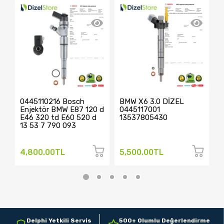
0445110216 Bosch
BMW X6 3.0 DİZEL
4
Enjektör BMW E87 120 d
0445117001
0
E46 320 td E60 520 d
13537805430
1
13 53 7 790 093
4,800.00TL
5,500.00TL
2
Delphi Yetkili Servis
500+ Olumlu Değerlendirme