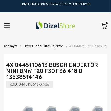
DİZEL ENJEKTÖR & POMPA DELPHI YETKİLİ SERVİSİ
0
Anasayfa
Bmw 1 Serisi Dizel Enjektör
4X 0445110613 Bosch Enjek
4X 0445110613 BOSCH ENJEKTÖR
MINI BMW F20 F30 F36 418 D
13538514146
KOD:
0445110613-X4ds