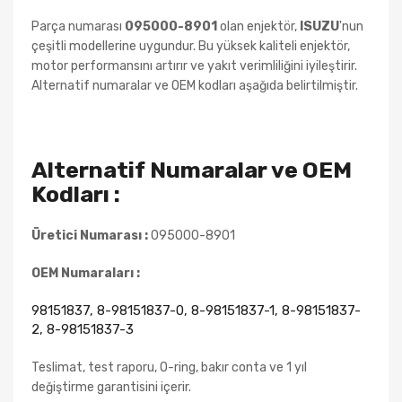
Parça numarası
095000-8901
olan enjektör,
ISUZU
'nun
çeşitli modellerine uygundur. Bu yüksek kaliteli enjektör,
motor performansını artırır ve yakıt verimliliğini iyileştirir.
Alternatif numaralar ve OEM kodları aşağıda belirtilmiştir.
Alternatif Numaralar ve OEM
Kodları :
Üretici Numarası :
095000-8901
OEM Numaraları :
98151837, 8-98151837-0, 8-98151837-1, 8-98151837-
2, 8-98151837-3
Teslimat, test raporu, O-ring, bakır conta ve 1 yıl
değiştirme garantisini içerir.