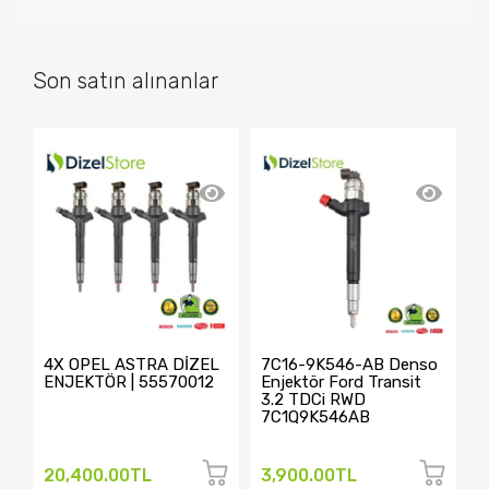
Son satın alınanlar
4X OPEL ASTRA DİZEL
7C16-9K546-AB Denso
4
ENJEKTÖR | 55570012
Enjektör Ford Transit
D
3.2 TDCi RWD
A
7C1Q9K546AB
C
20,400.00TL
3,900.00TL
1