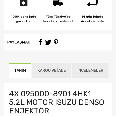
100% para iade
Tüm Türkiye'ye
14 gün içinde
garantisi
ücretsiz teslimat
ücretsiz iade
PAYLAŞMAK
TANIM
KARGO VE İADE
İNCELEMELER
4X 095000-8901 4HK1
5.2L MOTOR ISUZU DENSO
ENJEKTÖR