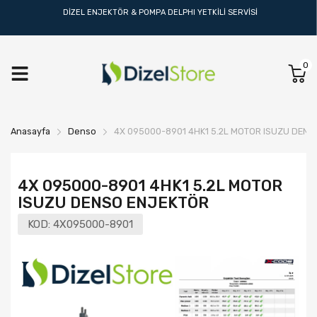
DİZEL ENJEKTÖR & POMPA DELPHI YETKİLİ SERVİSİ
0
Anasayfa
Denso
4X 095000-8901 4HK1 5.2L MOTOR ISUZU DENS
4X 095000-8901 4HK1 5.2L MOTOR
ISUZU DENSO ENJEKTÖR
KOD:
4X095000-8901