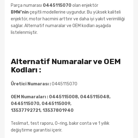
Parça numarası
0445115070
olan enjektör
BMW
'nin
çeşitli
modellerine uygundur. Bu yüksek kaliteli
enjektör, motor hacmini arttırır ve daha iyi yakıt verimliliği
sağlar. Alternatif numaralar ve OEM kodları aşağıda
listelenmiştir.
Alternatif Numaralar ve OEM
Kodları :
Üretici Numarası :
0445115070
OEM Numaraları :
0445115008, 0445115048,
0445115070, 0445115009,
13537792721, 13537801940
Teslimat, test raporu, O-ring, bakır conta ve 1 yıllık
değiştirme garantisi içerir.