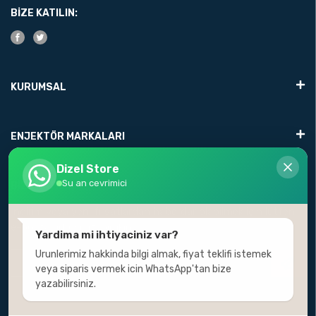
BIZE KATILIN:
KURUMSAL
ENJEKTÖR MARKALARI
Dizel Store
Su an cevrimici
BIZE KATILIN
İndirim veya yeni fırsatlardan haberdar olabilmek için lütfen
e-posta adresinizi bırakın.
Yardima mi ihtiyaciniz var?
Urunlerimiz hakkinda bilgi almak, fiyat teklifi istemek
veya siparis vermek icin WhatsApp'tan bize
yazabilirsiniz.