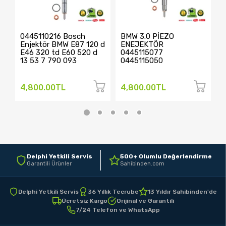
0445110216 Bosch
BMW 3.0 PİEZO
6
Enjektör BMW E87 120 d
ENEJEKTÖR
E
E46 320 td E60 520 d
0445115077
0
13 53 7 790 093
0445115050
0
4,800.00TL
4,800.00TL
2
Delphi Yetkili Servis
500+ Olumlu Değerlendirme
Garantili Ürünler
Sahibinden.com
Delphi Yetkili Servis
36 Yıllık Tecrube
13 Yıldır Sahibinden'de
Ücretsiz Kargo
Orijinal ve Garantili
7/24 Telefon ve WhatsApp