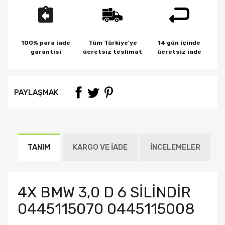
100% para iade
Tüm Türkiye'ye
14 gün içinde
garantisi
ücretsiz teslimat
ücretsiz iade
PAYLAŞMAK
TANIM
KARGO VE İADE
İNCELEMELER
4X BMW 3,0 D 6 SİLİNDİR
0445115070 0445115008