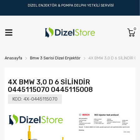
DİZEL ENJEKTÖR & POMPA DELPHI YETKİLİ SERVİSİ
0
Anasayfa
Bmw 3 Serisi Dizel Enjektör
4X BMW 3,0 D 6 SİLİNDİR 0
4X BMW 3,0 D 6 SİLİNDİR
0445115070 0445115008
KOD:
4X-0445115070