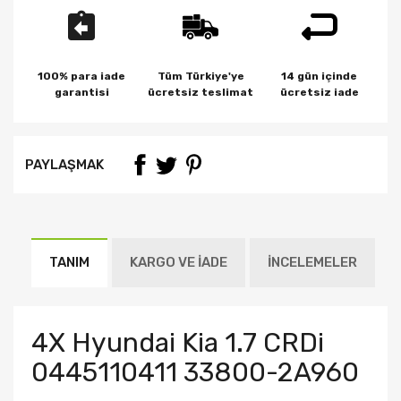
100% para iade
Tüm Türkiye'ye
14 gün içinde
garantisi
ücretsiz teslimat
ücretsiz iade
PAYLAŞMAK
TANIM
KARGO VE İADE
İNCELEMELER
4X Hyundai Kia 1.7 CRDi
0445110411 33800-2A960