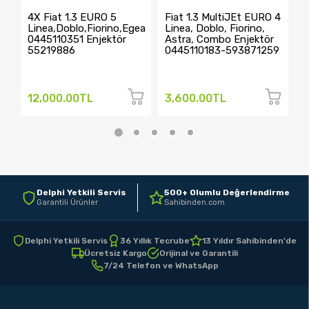
4X Fiat 1.3 EURO 5
Fiat 1.3 MultiJEt EURO 4
F
Linea,Doblo,Fiorino,Egea
Linea, Doblo, Fiorino,
L
0445110351 Enjektör
Astra, Combo Enjektör
0
55219886
0445110183-593871259
5
12,000.00TL
3,600.00TL
3
Delphi Yetkili Servis
500+ Olumlu Değerlendirme
Garantili Ürünler
Sahibinden.com
Delphi Yetkili Servis
36 Yıllık Tecrube
13 Yıldır Sahibinden'de
Ücretsiz Kargo
Orijinal ve Garantili
7/24 Telefon ve WhatsApp