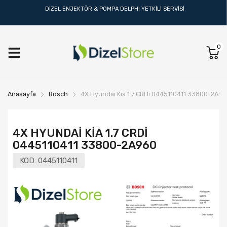
DİZEL ENJEKTÖR & POMPA DELPHI YETKİLİ SERVİSİ
0
Anasayfa
Bosch
4X Hyundai Kia 1.7 CRDi 0445110411 33800-2A9
4X HYUNDAI KIA 1.7 CRDI
0445110411 33800-2A960
KOD:
0445110411