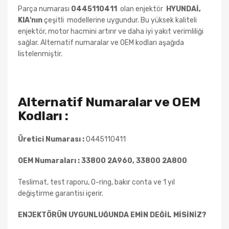
Parça numarası
0445110411
olan enjektör
HYUNDAİ,
KIA
'nın
çeşitli
modellerine uygundur. Bu yüksek kaliteli
enjektör, motor hacmini artırır ve daha iyi yakıt verimliliği
sağlar. Alternatif numaralar ve OEM kodları aşağıda
listelenmiştir.
Alternatif Numaralar ve OEM
Kodları :
Üretici Numarası :
0445110411
OEM Numaraları :
33800 2A960, 33800 2A800
Teslimat, test raporu, O-ring, bakır conta ve 1 yıl
değiştirme garantisi içerir.
ENJEKTÖRÜN UYGUNLUĞUNDA EMİN DEĞİL MİSİNİZ?