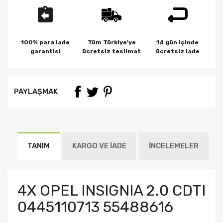
100% para iade
Tüm Türkiye'ye
14 gün içinde
garantisi
ücretsiz teslimat
ücretsiz iade
PAYLAŞMAK
TANIM
KARGO VE İADE
İNCELEMELER
4X OPEL INSIGNIA 2.0 CDTI
0445110713 55488616