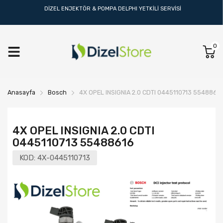
DİZEL ENJEKTÖR & POMPA DELPHI YETKİLİ SERVİSİ
0
Anasayfa
Bosch
4X OPEL INSIGNIA 2.0 CDTI 0445110713 5548861
4X OPEL INSIGNIA 2.0 CDTI
0445110713 55488616
KOD:
4X-0445110713