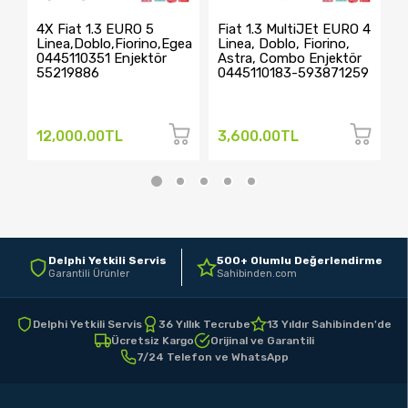
4X Fiat 1.3 EURO 5
Fiat 1.3 MultiJEt EURO 4
F
Linea,Doblo,Fiorino,Egea
Linea, Doblo, Fiorino,
L
0445110351 Enjektör
Astra, Combo Enjektör
0
55219886
0445110183-593871259
5
12,000.00TL
3,600.00TL
3
Delphi Yetkili Servis
500+ Olumlu Değerlendirme
Garantili Ürünler
Sahibinden.com
Delphi Yetkili Servis
36 Yıllık Tecrube
13 Yıldır Sahibinden'de
Ücretsiz Kargo
Orijinal ve Garantili
7/24 Telefon ve WhatsApp