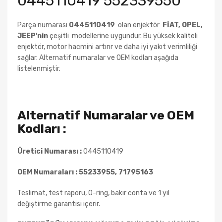
0445110419 552339550
Parça numarası
0445110419
olan enjektör
FİAT, OPEL,
JEEP
'nin
çeşitli
modellerine uygundur. Bu yüksek kaliteli
enjektör, motor hacmini artırır ve daha iyi yakıt verimliliği
sağlar. Alternatif numaralar ve OEM kodları aşağıda
listelenmiştir.
Alternatif Numaralar ve OEM
Kodları :
Üretici Numarası :
0445110419
OEM Numaraları :
55233955, 71795163
Teslimat, test raporu, O-ring, bakır conta ve 1 yıl
değiştirme garantisi içerir.