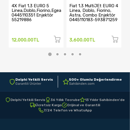
4X Fiat 1.3 EURO 5
Fiat 1.3 MultiJEt EURO 4
F
Linea,Doblo,Fiorino,Egea
Linea, Doblo, Fiorino,
L
0445110351 Enjektör
Astra, Combo Enjektör
0
55219886
0445110183-593871259
5
12,000.00TL
3,600.00TL
3
Delphi Yetkili Servis
500+ Olumlu Değerlendirme
Garantili Ürünler
Sahibinden.com
Delphi Yetkili Servis
36 Yıllık Tecrube
13 Yıldır Sahibinden'de
Ücretsiz Kargo
Orijinal ve Garantili
7/24 Telefon ve WhatsApp