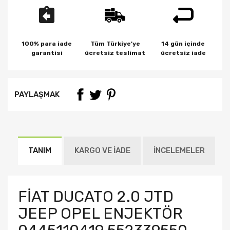
100% para iade
Tüm Türkiye'ye
14 gün içinde
garantisi
ücretsiz teslimat
ücretsiz iade
PAYLAŞMAK
TANIM
KARGO VE İADE
İNCELEMELER
FİAT DUCATO 2.0 JTD
JEEP OPEL ENJEKTÖR