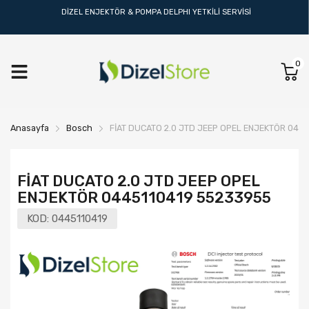
DİZEL ENJEKTÖR & POMPA DELPHI YETKİLİ SERVİSİ
0
Anasayfa
Bosch
FİAT DUCATO 2.0 JTD JEEP OPEL ENJEKTÖR 044
FİAT DUCATO 2.0 JTD JEEP OPEL
ENJEKTÖR 0445110419 55233955
KOD:
0445110419