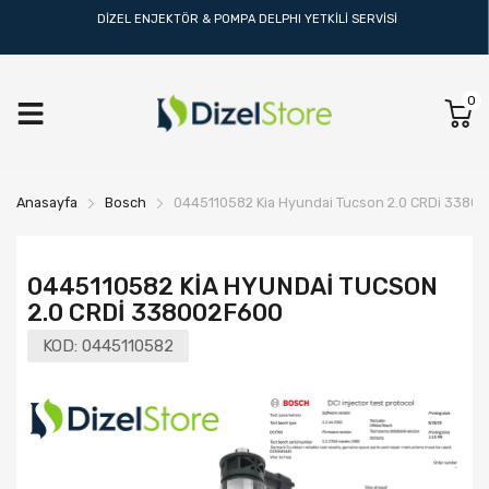
DİZEL ENJEKTÖR & POMPA DELPHI YETKİLİ SERVİSİ
0
Anasayfa
Bosch
0445110582 Kia Hyundai Tucson 2.0 CRDi 3380
0445110582 KIA HYUNDAI TUCSON
2.0 CRDI 338002F600
KOD:
0445110582