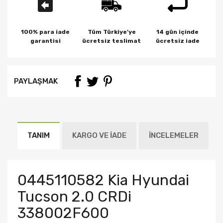
100% para iade
Tüm Türkiye'ye
14 gün içinde
garantisi
ücretsiz teslimat
ücretsiz iade
PAYLAŞMAK
TANIM
KARGO VE İADE
İNCELEMELER
0445110582 Kia Hyundai
Tucson 2.0 CRDi
338002F600