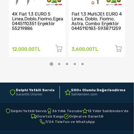
4X Fiat 1.3 EURO 5
Fiat 1.3 MultiJEt EURO 4
F
Linea,Doblo,Fiorino,Egea
Linea, Doblo, Fiorino,
L
0445110351 Enjektör
Astra, Combo Enjektör
0
55219886
0445110183-593871259
5
12,000.00TL
3,600.00TL
3
Delphi Yetkili Servis
500+ Olumlu Değerlendirme
Garantili Ürünler
Sahibinden.com
Delphi Yetkili Servis
36 Yıllık Tecrube
13 Yıldır Sahibinden'de
Ücretsiz Kargo
Orijinal ve Garantili
7/24 Telefon ve WhatsApp