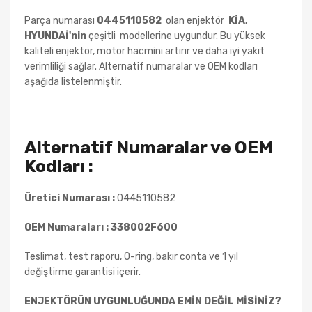
Parça numarası
0445110582
olan enjektör
KİA,
HYUNDAİ
'nin
çeşitli
modellerine uygundur. Bu yüksek
kaliteli enjektör, motor hacmini artırır ve daha iyi yakıt
verimliliği sağlar. Alternatif numaralar ve OEM kodları
aşağıda listelenmiştir.
Alternatif Numaralar ve OEM
Kodları :
Üretici Numarası :
0445110582
OEM Numaraları :
338002F600
Teslimat, test raporu, O-ring, bakır conta ve 1 yıl
değiştirme garantisi içerir.
ENJEKTÖRÜN UYGUNLUĞUNDA EMİN DEĞİL MİSİNİZ?