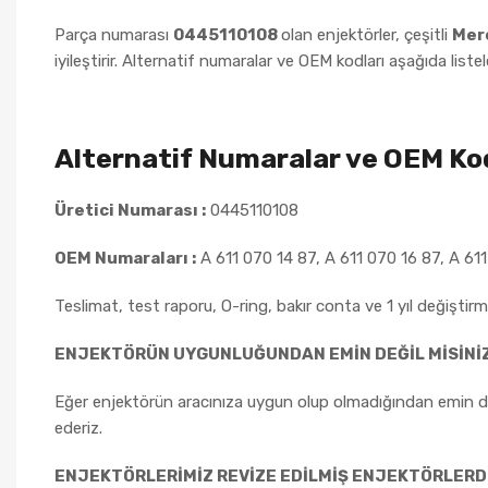
Parça numarası
0445110108
olan enjektörler, çeşitli
Mer
iyileştirir. Alternatif numaralar ve OEM kodları aşağıda listel
Alternatif Numaralar ve OEM Kod
Üretici Numarası :
0445110108
OEM Numaraları :
A 611 070 14 87, A 611 070 16 87, A 611
Teslimat, test raporu, O-ring, bakır conta ve 1 yıl değiştirme
ENJEKTÖRÜN UYGUNLUĞUNDAN EMİN DEĞİL MİSİNİ
Eğer enjektörün aracınıza uygun olup olmadığından emin değ
ederiz.
ENJEKTÖRLERİMİZ REVİZE EDİLMİŞ ENJEKTÖRLERD