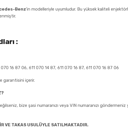
cedes-Benz
'in modelleriyle uyumludur. Bu yüksek kaliteli enjektörl
enmiştir.
ları :
 070 16 87 06, 611 070 14 87, 611 070 16 87, 611 070 16 87 06
 garantisini içerir.
Z?
ilseniz, bize şasi numaranızı veya VIN numaranızı göndermeniz yet
İR VE TAKAS USULÜYLE SATILMAKTADIR.