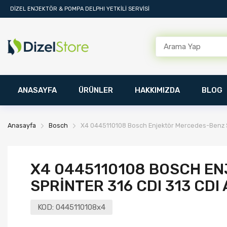
DİZEL ENJEKTÖR & POMPA DELPHI YETKİLİ SERVİSİ
ANASAYFA
ÜRÜNLER
HAKKIMIZDA
BLOG
Anasayfa
Bosch
X4 0445110108 Bosch Enjektör Mercedes-Benz S
X4 0445110108 BOSCH E
SPRINTER 316 CDI 313 CDI
KOD:
0445110108x4