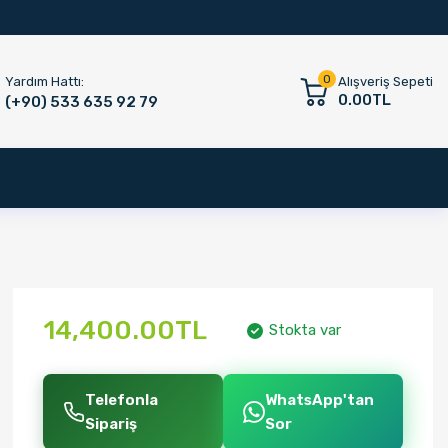
0
Yardım Hattı:
Alışveriş Sepeti
0.00TL
(+90) 533 635 92 79
14,400.00TL
Stokta var
Telefonla
WhatsApp'tan
Sipariş
Sor