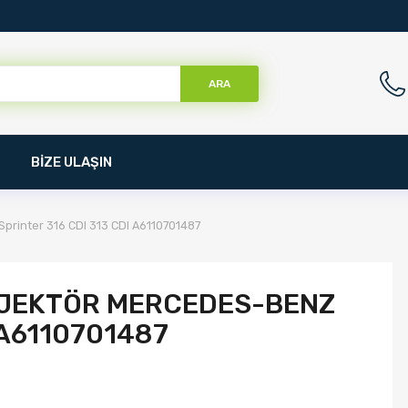
ARA
BİZE ULAŞIN
printer 316 CDI 313 CDI A6110701487
NJEKTÖR MERCEDES-BENZ
 A6110701487