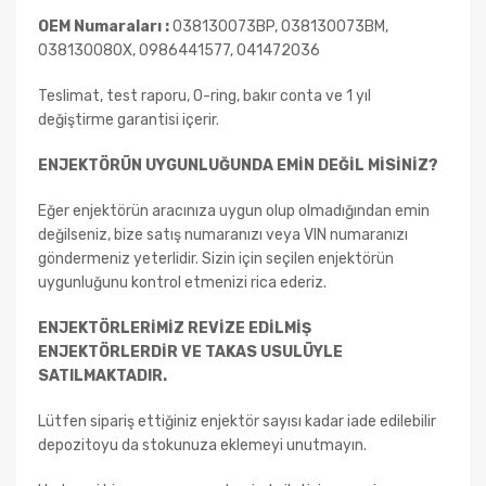
OEM Numaraları :
038130073BP, 038130073BM,
038130080X, 0986441577, 041472036
Teslimat, test raporu, O-ring, bakır conta ve 1 yıl
değiştirme garantisi içerir.
ENJEKTÖRÜN UYGUNLUĞUNDA EMİN DEĞİL MİSİNİZ?
Eğer enjektörün aracınıza uygun olup olmadığından emin
değilseniz, bize satış numaranızı veya VIN numaranızı
göndermeniz yeterlidir. Sizin için seçilen enjektörün
uygunluğunu kontrol etmenizi rica ederiz.
ENJEKTÖRLERİMİZ REVİZE EDİLMİŞ
ENJEKTÖRLERDİR VE TAKAS USULÜYLE
SATILMAKTADIR.
Lütfen sipariş ettiğiniz enjektör sayısı kadar iade edilebilir
depozitoyu da stokunuza eklemeyi unutmayın.