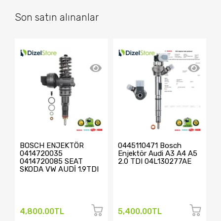
Son satın alınanlar
BOSCH ENJEKTÖR
0445110471 Bosch
4
0414720035
Enjektör Audi A3 A4 A5
V
0414720085 SEAT
2.0 TDI 04L130277AE
A
SKODA VW AUDİ 1.9TDI
D
0
4,800.00TL
5,400.00TL
2