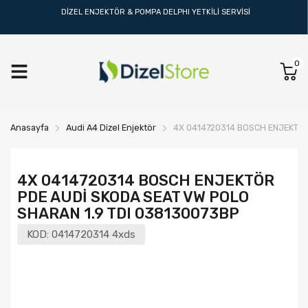
DİZEL ENJEKTÖR & POMPA DELPHI YETKİLİ SERVİSİ
0
Anasayfa
Audi A4 Dizel Enjektör
4X 0414720314 BOSCH ENJEKTÖR
4X 0414720314 BOSCH ENJEKTÖR
PDE AUDİ SKODA SEAT VW POLO
SHARAN 1.9 TDI 038130073BP
KOD:
0414720314 4xds